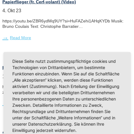
Papierflieger (fr. Cerf-volant) (Video)
4. Okt 23
https://youtu.be/ZBR6ydMq9UY?si=HuFAZehi1AHqKYDb Musik:
Bruno Coulais Text: Christophe Barratier…
Read More
Diese Seite nutzt zustimmungspflichtige cookies und
Technologien von Drittanbietern, um bestimmte
Eine kleine Ähre bin ich (Musikvideo)
Funktionen einzubinden. Wenn Sie auf die Schaltfläche
18. Jul 23
„Alle akzeptieren“ klicken, werden diese Funktionen
aktiviert (Zustimmung). Nach Erteilung der Einwilligung
https://www.youtube.com/watch?v=6bxGZZOa0ys Vika und Inna,
zwei ukrainische Mädchen, die vorübergeh…
verarbeiten wir und die beteiligten Drittunternehmen
Ihre personenbezogenen Daten zu unterschiedlichen
Read More
Zwecken. Detaillierte Informationen zu Zweck,
Rechtsgrundlage und Drittunternehmen finden Sie
unter der Schaltfläche „Weitere Informationen“ und in
unserer Datenschutzerklärung. Sie können Ihre
Einwilligung jederzeit widerrufen.
Sportfest / Sponsorenlauf 2023 (Video)