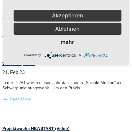
29. Jun 23
Akzeptieren
Auch in diesem Schuljahr gab es wieder zwei sportliche Aktivitäten,
bei denen die Schüler (und zum T…
Ablehnen
Read More
mehr
Powered by
&
Te Deum (Video)
21. Feb 23
In der IT-AG wurde dieses Jahr das Thema „Soziale Medien“ als
Schwerpunkt ausgewählt. Um den Praxis…
Read More
Projektwoche NEWSTART (Video)