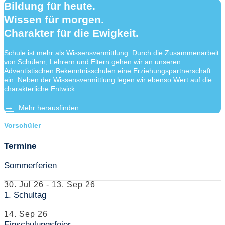
Bildung für heute.
Wissen für morgen.
Charakter für die Ewigkeit.
Schule ist mehr als Wissensvermittlung. Durch die Zusammenarbeit
von Schülern, Lehrern und Eltern gehen wir an unseren
Adventistischen Bekenntnisschulen eine Erziehungspartnerschaft
ein. Neben der Wissensvermittlung legen wir ebenso Wert auf die
charakterliche Entwick...
Mehr herausfinden
Vorschüler
Termine
Sommerferien
30. Jul 26
-
13. Sep 26
1. Schultag
14. Sep 26
Einschulungsfeier