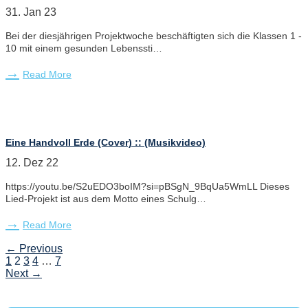
31. Jan 23
Bei der diesjährigen Projektwoche beschäftigten sich die Klassen 1 -
10 mit einem gesunden Lebenssti…
Read More
Eine Handvoll Erde (Cover) :: (Musikvideo)
12. Dez 22
https://youtu.be/S2uEDO3boIM?si=pBSgN_9BqUa5WmLL Dieses
Lied-Projekt ist aus dem Motto eines Schulg…
Read More
← Previous
1
2
3
4
…
7
Next →