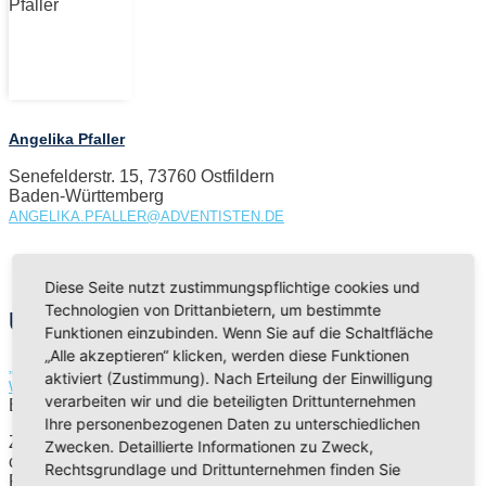
Angelika Pfaller
Senefelderstr. 15, 73760 Ostfildern
Baden-Württemberg
ANGELIKA.PFALLER@ADVENTISTEN.DE
Diese Seite nutzt zustimmungspflichtige cookies und
Technologien von Drittanbietern, um bestimmte
Unsere Broschüren und Hilfsmittel
Funktionen einzubinden. Wenn Sie auf die Schaltfläche
„Alle akzeptieren“ klicken, werden diese Funktionen
und
„SEXUELLER GEWALT BEGEGNEN“
„WENN ICH MAL NICHT
aktiviert (Zustimmung). Nach Erteilung der Einwilligung
gibt es kostenfrei als PDF oder als gedruckte
WEITERWEISS“
verarbeiten wir und die beteiligten Drittunternehmen
Broschüre über:
Ihre personenbezogenen Daten zu unterschiedlichen
Zentrallager der Siebenten-Tags-Adventisten
Zwecken. Detaillierte Informationen zu Zweck,
c/o Advent Verlag GmbH
Rechtsgrundlage und Drittunternehmen finden Sie
Pulverweg 6, 21337 Lüneburg