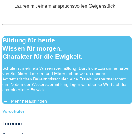
Lauren mit einem anspruchsvollen Geigenstück
Bildung für heute.
Wissen für morgen.
Charakter für die Ewigkeit.
Schule ist mehr als Wissensvermittlung. Durch die Zusammenarbeit
von Schülern, Lehrern und Eltern gehen wir an unseren
Adventistischen Bekenntnisschulen eine Erziehungspartnerschaft
ein. Neben der Wissensvermittlung legen wir ebenso Wert auf die
charakterliche Entwick...
Mehr herausfinden
Vorschüler
Termine