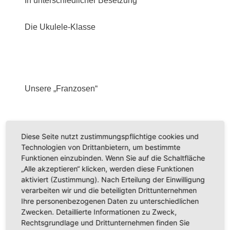
In unterschiedlicher Besetzung
Die Ukulele-Klasse
Unsere „Franzosen“
Streicher aus dem Orchester
Diese Seite nutzt zustimmungspflichtige cookies und
Technologien von Drittanbietern, um bestimmte
Funktionen einzubinden. Wenn Sie auf die Schaltfläche
Tolik mit einer spannenden Tierpräsentation
„Alle akzeptieren“ klicken, werden diese Funktionen
aktiviert (Zustimmung). Nach Erteilung der Einwilligung
Die Flötistinnen
verarbeiten wir und die beteiligten Drittunternehmen
Ihre personenbezogenen Daten zu unterschiedlichen
Zwecken. Detaillierte Informationen zu Zweck,
David mit dem „Grashüpfer“
Rechtsgrundlage und Drittunternehmen finden Sie