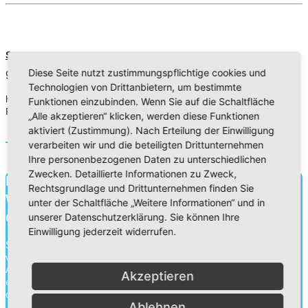
Straßen aus Gold (Cover) (Musikvideo)
Diese Seite nutzt zustimmungspflichtige cookies und
9. Feb 24
Technologien von Drittanbietern, um bestimmte
https://youtu.be/mcneyHMrgYA?feature=shared Musik und Text:
Funktionen einzubinden. Wenn Sie auf die Schaltfläche
Ruthild Eicker Projektleitung: Eva P…
„Alle akzeptieren“ klicken, werden diese Funktionen
aktiviert (Zustimmung). Nach Erteilung der Einwilligung
Read More
verarbeiten wir und die beteiligten Drittunternehmen
Ihre personenbezogenen Daten zu unterschiedlichen
Zwecken. Detaillierte Informationen zu Zweck,
Bildung für heute.
Rechtsgrundlage und Drittunternehmen finden Sie
Wissen für morgen.
unter der Schaltfläche „Weitere Informationen“ und in
Charakter für die Ewigkeit.
unserer Datenschutzerklärung. Sie können Ihre
Einwilligung jederzeit widerrufen.
Schule ist mehr als Wissensvermittlung. Durch die Zusammenarbeit
von Schülern, Lehrern und Eltern gehen wir an unseren
Adventistischen Bekenntnisschulen eine Erziehungspartnerschaft
Akzeptieren
ein. Neben der Wissensvermittlung legen wir ebenso Wert auf die
charakterliche Entwick...
Ablehnen