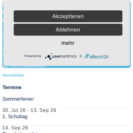
Bildung für heute.
Wissen für morgen.
Akzeptieren
Charakter für die Ewigkeit.
Ablehnen
Schule ist mehr als Wissensvermittlung. Durch die Zusammenarbeit
von Schülern, Lehrern und Eltern gehen wir an unseren
mehr
Adventistischen Bekenntnisschulen eine Erziehungspartnerschaft
ein. Neben der Wissensvermittlung legen wir ebenso Wert auf die
charakterliche Entwick...
Powered by
&
Mehr herausfinden
Vorschüler
Termine
Sommerferien
30. Jul 26
-
13. Sep 26
1. Schultag
14. Sep 26