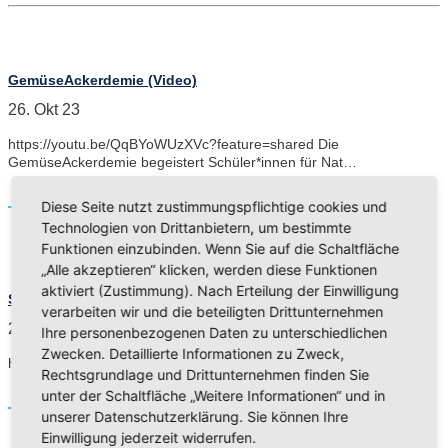
GemüseAckerdemie (Video)
26. Okt 23
https://youtu.be/QqBYoWUzXVc?feature=shared Die
GemüseAckerdemie begeistert Schüler*innen für Nat…
Read More
Diese Seite nutzt zustimmungspflichtige cookies und
Technologien von Drittanbietern, um bestimmte
Funktionen einzubinden. Wenn Sie auf die Schaltfläche
„Alle akzeptieren“ klicken, werden diese Funktionen
aktiviert (Zustimmung). Nach Erteilung der Einwilligung
Schule nicht nur im Klassenzimmer (Video)
verarbeiten wir und die beteiligten Drittunternehmen
23. Okt 12
Ihre personenbezogenen Daten zu unterschiedlichen
Zwecken. Detaillierte Informationen zu Zweck,
https://youtu.be/FwYAeWfISW8
Rechtsgrundlage und Drittunternehmen finden Sie
unter der Schaltfläche „Weitere Informationen“ und in
Read More
unserer Datenschutzerklärung. Sie können Ihre
Einwilligung jederzeit widerrufen.