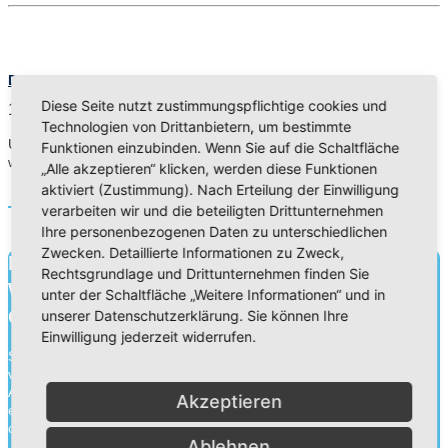
Das virtuelle Elisa-Schulorchester
Diese Seite nutzt zustimmungspflichtige cookies und
19. Mrz 21
Technologien von Drittanbietern, um bestimmte
Unser Schulorchester war auch im Lockdown nicht untätig und weil
Funktionen einzubinden. Wenn Sie auf die Schaltfläche
wir nicht zusammenkommen konnten, w…
„Alle akzeptieren“ klicken, werden diese Funktionen
aktiviert (Zustimmung). Nach Erteilung der Einwilligung
Read More
verarbeiten wir und die beteiligten Drittunternehmen
Ihre personenbezogenen Daten zu unterschiedlichen
Zwecken. Detaillierte Informationen zu Zweck,
Bildung für heute.
Rechtsgrundlage und Drittunternehmen finden Sie
Wissen für morgen.
unter der Schaltfläche „Weitere Informationen“ und in
Charakter für die Ewigkeit.
unserer Datenschutzerklärung. Sie können Ihre
Einwilligung jederzeit widerrufen.
Schule ist mehr als Wissensvermittlung. Durch die Zusammenarbeit
von Schülern, Lehrern und Eltern gehen wir an unseren
Adventistischen Bekenntnisschulen eine Erziehungspartnerschaft
Akzeptieren
ein. Neben der Wissensvermittlung legen wir ebenso Wert auf die
charakterliche Entwick...
Ablehnen