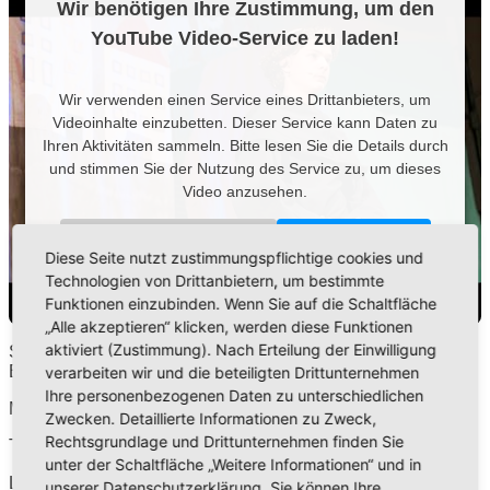
Wir benötigen Ihre Zustimmung, um den
YouTube Video-Service zu laden!
Wir verwenden einen Service eines Drittanbieters, um
Videoinhalte einzubetten. Dieser Service kann Daten zu
Ihren Aktivitäten sammeln. Bitte lesen Sie die Details durch
und stimmen Sie der Nutzung des Service zu, um dieses
Video anzusehen.
Mehr Informationen
Akzeptieren
Diese Seite nutzt zustimmungspflichtige cookies und
Technologien von Drittanbietern, um bestimmte
Powered by
USERCENTRICS CONSENT MANAGEMENT
Funktionen einzubinden. Wenn Sie auf die Schaltfläche
PLATFORM
„Alle akzeptieren“ klicken, werden diese Funktionen
aktiviert (Zustimmung). Nach Erteilung der Einwilligung
Szenisches Singspiel MARTIN LUTHER, aufgeführt von der
Elisa-Schule in Herbolzheim-Tutschfelden.
verarbeiten wir und die beteiligten Drittunternehmen
Ihre personenbezogenen Daten zu unterschiedlichen
Musik: INGO BREDENBACH 2004
Zwecken. Detaillierte Informationen zu Zweck,
Rechtsgrundlage und Drittunternehmen finden Sie
Text: ANNA M. BREDENBACH 2004
unter der Schaltfläche „Weitere Informationen“ und in
Leitung: EVA PAUL
unserer Datenschutzerklärung. Sie können Ihre