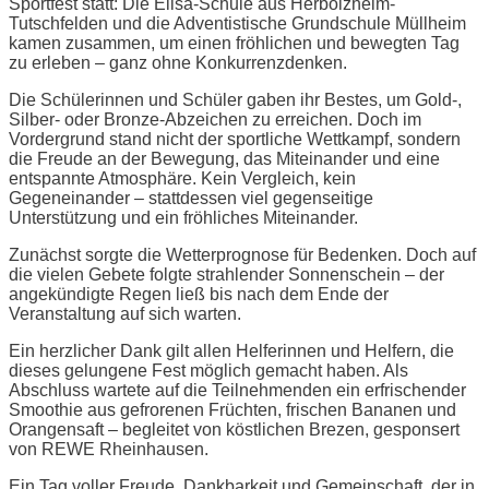
Sportfest statt: Die Elisa-Schule aus Herbolzheim-
Tutschfelden und die Adventistische Grundschule Müllheim
kamen zusammen, um einen fröhlichen und bewegten Tag
zu erleben – ganz ohne Konkurrenzdenken.
Die Schülerinnen und Schüler gaben ihr Bestes, um Gold-,
Silber- oder Bronze-Abzeichen zu erreichen. Doch im
Vordergrund stand nicht der sportliche Wettkampf, sondern
die Freude an der Bewegung, das Miteinander und eine
entspannte Atmosphäre. Kein Vergleich, kein
Gegeneinander – stattdessen viel gegenseitige
Unterstützung und ein fröhliches Miteinander.
Zunächst sorgte die Wetterprognose für Bedenken. Doch auf
die vielen Gebete folgte strahlender Sonnenschein – der
angekündigte Regen ließ bis nach dem Ende der
Veranstaltung auf sich warten.
Ein herzlicher Dank gilt allen Helferinnen und Helfern, die
dieses gelungene Fest möglich gemacht haben. Als
Abschluss wartete auf die Teilnehmenden ein erfrischender
Smoothie aus gefrorenen Früchten, frischen Bananen und
Orangensaft – begleitet von köstlichen Brezen, gesponsert
von REWE Rheinhausen.
Ein Tag voller Freude, Dankbarkeit und Gemeinschaft, der in