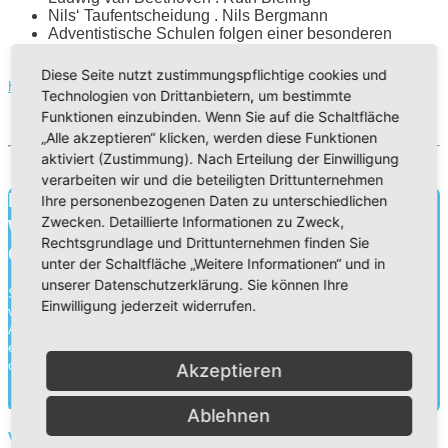
Nils‘ Taufentscheidung . Nils Bergmann
Adventistische Schulen folgen einer besonderen
Bildungsphilosophie . Kai Mester
Diese Seite nutzt zustimmungspflichtige cookies und
HIER ONLINE LESEN
Technologien von Drittanbietern, um bestimmte
Funktionen einzubinden. Wenn Sie auf die Schaltfläche
„Alle akzeptieren“ klicken, werden diese Funktionen
aktiviert (Zustimmung). Nach Erteilung der Einwilligung
verarbeiten wir und die beteiligten Drittunternehmen
Bildung für heute.
Ihre personenbezogenen Daten zu unterschiedlichen
Zwecken. Detaillierte Informationen zu Zweck,
Wissen für morgen.
Rechtsgrundlage und Drittunternehmen finden Sie
Charakter für die Ewigkeit.
unter der Schaltfläche „Weitere Informationen“ und in
unserer Datenschutzerklärung. Sie können Ihre
Schule ist mehr als Wissensvermittlung. Durch die Zusammenarbeit
Einwilligung jederzeit widerrufen.
von Schülern, Lehrern und Eltern gehen wir an unseren
Adventistischen Bekenntnisschulen eine Erziehungspartnerschaft
ein. Neben der Wissensvermittlung legen wir ebenso Wert auf die
charakterliche Entwick...
Akzeptieren
Mehr herausfinden
Ablehnen
Vorschüler