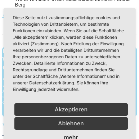
Berg
HIER ONLINE LESEN
Diese Seite nutzt zustimmungspflichtige cookies und
Technologien von Drittanbietern, um bestimmte
Funktionen einzubinden. Wenn Sie auf die Schaltfläche
„Alle akzeptieren“ klicken, werden diese Funktionen
aktiviert (Zustimmung). Nach Erteilung der Einwilligung
Bildung für heute.
verarbeiten wir und die beteiligten Drittunternehmen
Ihre personenbezogenen Daten zu unterschiedlichen
Wissen für morgen.
Zwecken. Detaillierte Informationen zu Zweck,
Charakter für die Ewigkeit.
Rechtsgrundlage und Drittunternehmen finden Sie
unter der Schaltfläche „Weitere Informationen“ und in
Schule ist mehr als Wissensvermittlung. Durch die Zusammenarbeit
unserer Datenschutzerklärung. Sie können Ihre
von Schülern, Lehrern und Eltern gehen wir an unseren
Einwilligung jederzeit widerrufen.
Adventistischen Bekenntnisschulen eine Erziehungspartnerschaft
ein. Neben der Wissensvermittlung legen wir ebenso Wert auf die
charakterliche Entwick...
Akzeptieren
Mehr herausfinden
Ablehnen
Vorschüler
mehr
Termine