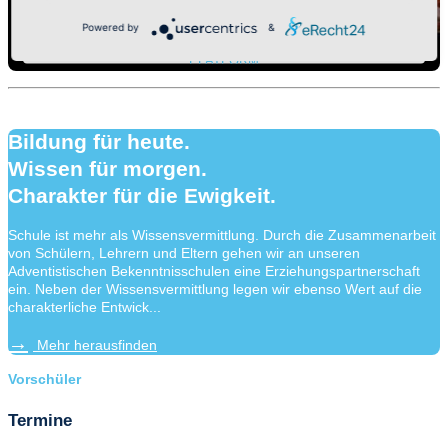
Powered by
&
Powered by
USERCENTRICS CONSENT MANAGEMENT
PLATFORM
Bildung für heute.
Wissen für morgen.
Charakter für die Ewigkeit.
Schule ist mehr als Wissensvermittlung. Durch die Zusammenarbeit
von Schülern, Lehrern und Eltern gehen wir an unseren
Adventistischen Bekenntnisschulen eine Erziehungspartnerschaft
ein. Neben der Wissensvermittlung legen wir ebenso Wert auf die
charakterliche Entwick...
Mehr herausfinden
Vorschüler
Termine