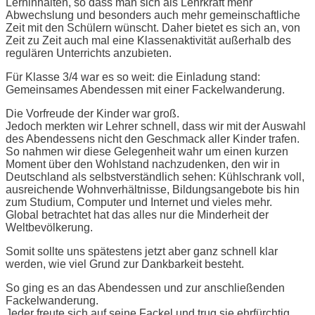
Lerninhalten, so dass man sich als Lehrkraft mehr
Abwechslung und besonders auch mehr gemeinschaftliche
Zeit mit den Schülern wünscht. Daher bietet es sich an, von
Zeit zu Zeit auch mal eine Klassenaktivität außerhalb des
regulären Unterrichts anzubieten.
Für Klasse 3/4 war es so weit: die Einladung stand:
Gemeinsames Abendessen mit einer Fackelwanderung.
Die Vorfreude der Kinder war groß.
Jedoch merkten wir Lehrer schnell, dass wir mit der Auswahl
des Abendessens nicht den Geschmack aller Kinder trafen.
So nahmen wir diese Gelegenheit wahr um einen kurzen
Moment über den Wohlstand nachzudenken, den wir in
Deutschland als selbstverständlich sehen: Kühlschrank voll,
ausreichende Wohnverhältnisse, Bildungsangebote bis hin
zum Studium, Computer und Internet und vieles mehr.
Global betrachtet hat das alles nur die Minderheit der
Weltbevölkerung.
Somit sollte uns spätestens jetzt aber ganz schnell klar
werden, wie viel Grund zur Dankbarkeit besteht.
So ging es an das Abendessen und zur anschließenden
Fackelwanderung.
Jeder freute sich auf seine Fackel und trug sie ehrfürchtig