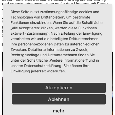
und verantwortungsvoll, was es für den Umgang mit Feuer
auch braucht.
Diese Seite nutzt zustimmungspflichtige cookies und
Technologien von Drittanbietern, um bestimmte
Zur Halbzeit im Schulgarten gab es ein Warmgetränk zur
Stärkung. Dann haben auch schon die Eltern an der Schule
Funktionen einzubinden. Wenn Sie auf die Schaltfläche
gewartet, um ihre Kinder abzuholen. Und wir mussten
„Alle akzeptieren“ klicken, werden diese Funktionen
feststellen, dass die Zeit viel zu schnell verging. Doch die
aktiviert (Zustimmung). Nach Erteilung der Einwilligung
Schüler träumten schon von der nächsten Fackelwanderung.
verarbeiten wir und die beteiligten Drittunternehmen
Ihre personenbezogenen Daten zu unterschiedlichen
RUTH BIELING
Zwecken. Detaillierte Informationen zu Zweck,
Rechtsgrundlage und Drittunternehmen finden Sie
Wir benötigen Ihre Zustimmung, um den
unter der Schaltfläche „Weitere Informationen“ und in
unserer Datenschutzerklärung. Sie können Ihre
YouTube Video-Service zu laden!
Einwilligung jederzeit widerrufen.
Wir verwenden einen Service eines Drittanbieters, um
Videoinhalte einzubetten. Dieser Service kann Daten zu
Akzeptieren
Ihren Aktivitäten sammeln. Bitte lesen Sie die Details durch
und stimmen Sie der Nutzung des Service zu, um dieses
Ablehnen
Video anzusehen.
mehr
Mehr Informationen
Akzeptieren