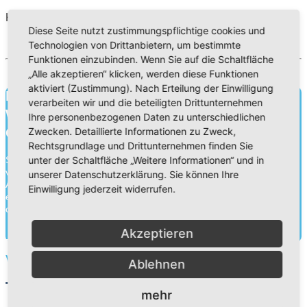
Klassen 1-10
Diese Seite nutzt zustimmungspflichtige cookies und
Technologien von Drittanbietern, um bestimmte
Funktionen einzubinden. Wenn Sie auf die Schaltfläche
„Alle akzeptieren“ klicken, werden diese Funktionen
aktiviert (Zustimmung). Nach Erteilung der Einwilligung
Bildung für heute.
verarbeiten wir und die beteiligten Drittunternehmen
Wissen für morgen.
Ihre personenbezogenen Daten zu unterschiedlichen
Charakter für die Ewigkeit.
Zwecken. Detaillierte Informationen zu Zweck,
Rechtsgrundlage und Drittunternehmen finden Sie
unter der Schaltfläche „Weitere Informationen“ und in
Schule ist mehr als Wissensvermittlung. Durch die Zusammenarbeit
von Schülern, Lehrern und Eltern gehen wir an unseren
unserer Datenschutzerklärung. Sie können Ihre
Adventistischen Bekenntnisschulen eine Erziehungspartnerschaft
Einwilligung jederzeit widerrufen.
ein. Neben der Wissensvermittlung legen wir ebenso Wert auf die
charakterliche Entwick...
Akzeptieren
Mehr herausfinden
Vorschüler
Ablehnen
Termine
mehr