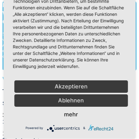
Technologien von Drittanbietern, um bestimmte
Bildung für heute.
Funktionen einzubinden. Wenn Sie auf die Schaltfläche
Wissen für morgen.
„Alle akzeptieren“ klicken, werden diese Funktionen
aktiviert (Zustimmung). Nach Erteilung der Einwilligung
Charakter für die Ewigkeit.
verarbeiten wir und die beteiligten Drittunternehmen
Ihre personenbezogenen Daten zu unterschiedlichen
Schule ist mehr als Wissensvermittlung. Durch die Zusammenarbeit
von Schülern, Lehrern und Eltern gehen wir an unseren
Zwecken. Detaillierte Informationen zu Zweck,
Adventistischen Bekenntnisschulen eine Erziehungspartnerschaft
Rechtsgrundlage und Drittunternehmen finden Sie
ein. Neben der Wissensvermittlung legen wir ebenso Wert auf die
unter der Schaltfläche „Weitere Informationen“ und in
charakterliche Entwick...
unserer Datenschutzerklärung. Sie können Ihre
Einwilligung jederzeit widerrufen.
Mehr herausfinden
Vorschüler
Akzeptieren
Termine
Ablehnen
Sommerferien
mehr
30. Jul 26
-
13. Sep 26
1. Schultag
Powered by
&
14. Sep 26