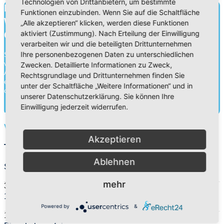
Technologien von Drittanbietern, um bestimmte
Bildung für heute.
Funktionen einzubinden. Wenn Sie auf die Schaltfläche
Wissen für morgen.
„Alle akzeptieren“ klicken, werden diese Funktionen
aktiviert (Zustimmung). Nach Erteilung der Einwilligung
Charakter für die Ewigkeit.
verarbeiten wir und die beteiligten Drittunternehmen
Ihre personenbezogenen Daten zu unterschiedlichen
Schule ist mehr als Wissensvermittlung. Durch die Zusammenarbeit
von Schülern, Lehrern und Eltern gehen wir an unseren
Zwecken. Detaillierte Informationen zu Zweck,
Adventistischen Bekenntnisschulen eine Erziehungspartnerschaft
Rechtsgrundlage und Drittunternehmen finden Sie
ein. Neben der Wissensvermittlung legen wir ebenso Wert auf die
unter der Schaltfläche „Weitere Informationen“ und in
charakterliche Entwick...
unserer Datenschutzerklärung. Sie können Ihre
Einwilligung jederzeit widerrufen.
Mehr herausfinden
Vorschüler
Akzeptieren
Termine
Ablehnen
Sommerferien
mehr
30. Jul 26
-
13. Sep 26
1. Schultag
Powered by
&
14. Sep 26