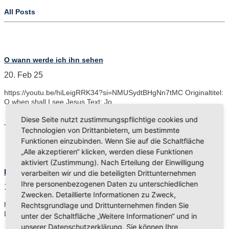
All Posts
O wann werde ich ihn sehen
20. Feb 25
https://youtu.be/hiLeigRRK34?si=NMUSydtBHgNn7tMC Originaltitel:
O when shall I see Jesus Text: Jo…
Diese Seite nutzt zustimmungspflichtige cookies und
Read More
Technologien von Drittanbietern, um bestimmte
Funktionen einzubinden. Wenn Sie auf die Schaltfläche
„Alle akzeptieren“ klicken, werden diese Funktionen
aktiviert (Zustimmung). Nach Erteilung der Einwilligung
Eine Handvoll Erde (Cover) :: (Musikvideo)
verarbeiten wir und die beteiligten Drittunternehmen
Ihre personenbezogenen Daten zu unterschiedlichen
12. Dez 22
Zwecken. Detaillierte Informationen zu Zweck,
https://youtu.be/S2uEDO3boIM?si=pBSgN_9BqUa5WmLL Dieses
Rechtsgrundlage und Drittunternehmen finden Sie
Lied-Projekt ist aus dem Motto eines Schulg…
unter der Schaltfläche „Weitere Informationen“ und in
unserer Datenschutzerklärung. Sie können Ihre