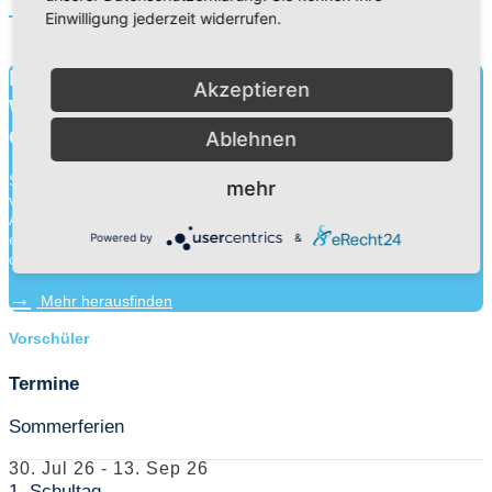
Read More
Einwilligung jederzeit widerrufen.
Bildung für heute.
Akzeptieren
Wissen für morgen.
Charakter für die Ewigkeit.
Ablehnen
Schule ist mehr als Wissensvermittlung. Durch die Zusammenarbeit
mehr
von Schülern, Lehrern und Eltern gehen wir an unseren
Adventistischen Bekenntnisschulen eine Erziehungspartnerschaft
Powered by
&
ein. Neben der Wissensvermittlung legen wir ebenso Wert auf die
charakterliche Entwick...
Mehr herausfinden
Vorschüler
Termine
Sommerferien
30. Jul 26
-
13. Sep 26
1. Schultag