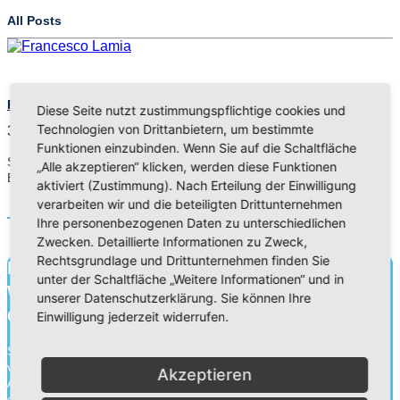
All Posts
Francesco Lamia zu Gast bei der Elisa-Schule (Video)
Diese Seite nutzt zustimmungspflichtige cookies und
Technologien von Drittanbietern, um bestimmte
30. Okt 16
Funktionen einzubinden. Wenn Sie auf die Schaltfläche
Schon als Kind verbrachte Francesco Lamia viel Zeit mit sportlicher
„Alle akzeptieren“ klicken, werden diese Funktionen
Betätigung. Als Jugendlicher kam…
aktiviert (Zustimmung). Nach Erteilung der Einwilligung
verarbeiten wir und die beteiligten Drittunternehmen
Read More
Ihre personenbezogenen Daten zu unterschiedlichen
Zwecken. Detaillierte Informationen zu Zweck,
Rechtsgrundlage und Drittunternehmen finden Sie
Bildung für heute.
unter der Schaltfläche „Weitere Informationen“ und in
Wissen für morgen.
unserer Datenschutzerklärung. Sie können Ihre
Charakter für die Ewigkeit.
Einwilligung jederzeit widerrufen.
Schule ist mehr als Wissensvermittlung. Durch die Zusammenarbeit
von Schülern, Lehrern und Eltern gehen wir an unseren
Akzeptieren
Adventistischen Bekenntnisschulen eine Erziehungspartnerschaft
ein. Neben der Wissensvermittlung legen wir ebenso Wert auf die