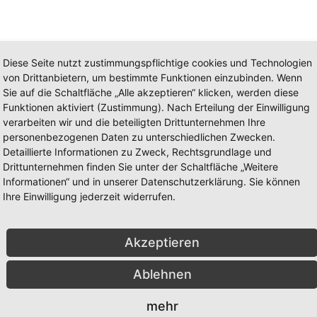
Diese Seite nutzt zustimmungspflichtige cookies und Technologien
von Drittanbietern, um bestimmte Funktionen einzubinden. Wenn
Sie auf die Schaltfläche „Alle akzeptieren“ klicken, werden diese
Funktionen aktiviert (Zustimmung). Nach Erteilung der Einwilligung
in großes Dankeschön! 🙏
verarbeiten wir und die beteiligten Drittunternehmen Ihre
personenbezogenen Daten zu unterschiedlichen Zwecken.
Detaillierte Informationen zu Zweck, Rechtsgrundlage und
0 Jahren ist die Elisa-Schule aus…
Drittunternehmen finden Sie unter der Schaltfläche „Weitere
Informationen“ und in unserer Datenschutzerklärung. Sie können
Ihre Einwilligung jederzeit widerrufen.
Akzeptieren
Ablehnen
on Schülern, Lehrern und Eltern gehen wir an unseren Adventistischen
mehr
ick...